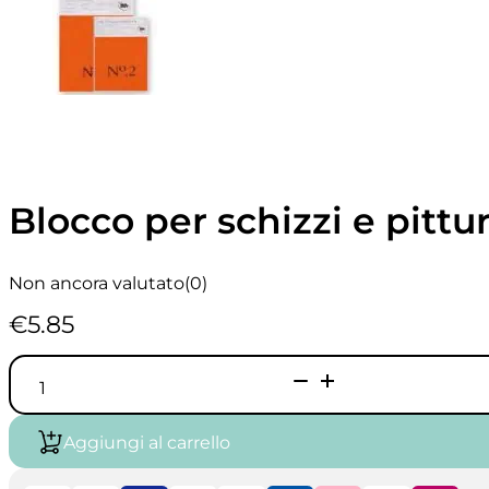
Blocco per schizzi e pittur
Non ancora valutato
(0)
€
5.85
Blocco
per
schizzi
e
Aggiungi al carrello
pittura
n.
2