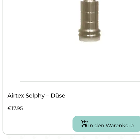
Airtex Selphy – Düse
€
17.95
In den Warenkorb