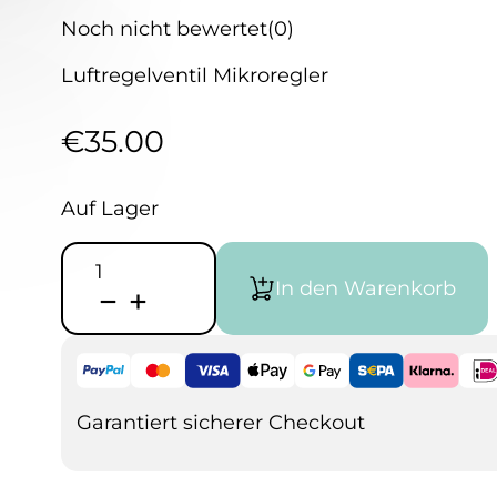
Noch nicht bewertet
(0)
Luftregelventil Mikroregler
€
35.00
Auf Lager
Grex
G-
In den Warenkorb
Mac
Micro
Air
Control
Valve
Menge
Garantiert sicherer Checkout