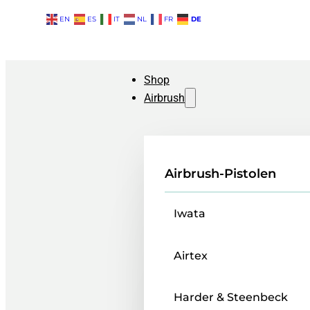
EN
ES
IT
NL
FR
DE
Shop
Airbrush
Airbrush-Pistolen
Iwata
Airtex
Harder & Steenbeck