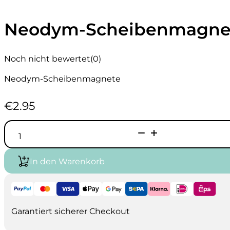
Neodym-Scheibenmagne
Noch nicht bewertet
(0)
Neodym-Scheibenmagnete
€
2.95
Neodym-
Scheibenmagnete
5
Stück
In den Warenkorb
ø6mm
X
4mm
Menge
Garantiert sicherer Checkout